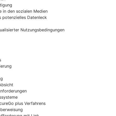
tigung
e in den sozialen Medien
 potenzielles Datenleck
tualisierter Nutzungsbedingungen
s
ierung
ng
Absicht
 Anforderungen
gssysteme
ecureGo plus Verfahrens
-Überweisung
ufforderung mit Link