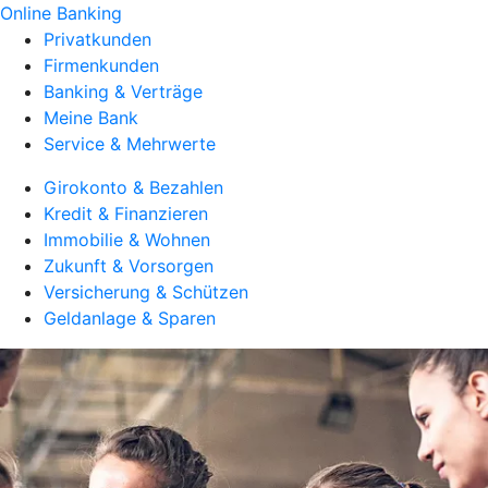
Online Banking
Privatkunden
Firmenkunden
Banking & Verträge
Meine Bank
Service & Mehrwerte
Girokonto & Bezahlen
Kredit & Finanzieren
Immobilie & Wohnen
Zukunft & Vorsorgen
Versicherung & Schützen
Geldanlage & Sparen