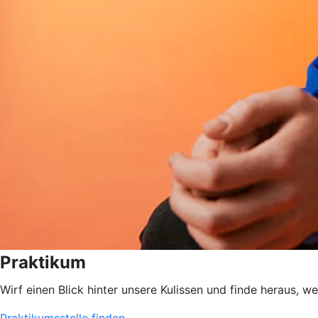
Praktikum
Wirf einen Blick hinter unsere Kulissen und finde heraus, w
Praktikumsstelle finden