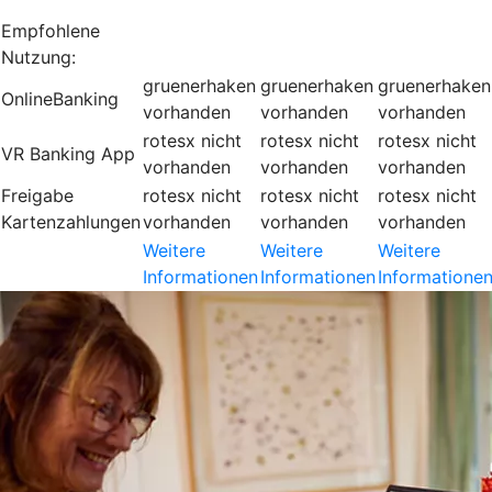
Empfohlene
Nutzung:
gruenerhaken
gruenerhaken
gruenerhaken
OnlineBanking
vorhanden
vorhanden
vorhanden
rotesx
nicht
rotesx
nicht
rotesx
nicht
VR Banking App
vorhanden
vorhanden
vorhanden
Freigabe
rotesx
nicht
rotesx
nicht
rotesx
nicht
Kartenzahlungen
vorhanden
vorhanden
vorhanden
Weitere
Weitere
Weitere
Informationen
Informationen
Informatione