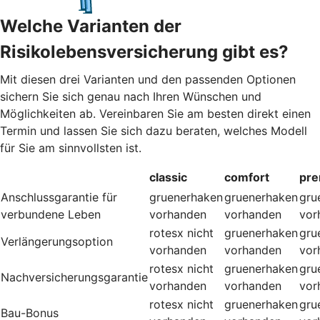
Welche Varianten der
Risikolebensversicherung gibt es?
Mit diesen drei Varianten und den passenden Optionen
sichern Sie sich genau nach Ihren Wünschen und
Möglichkeiten ab. Vereinbaren Sie am besten direkt einen
Termin und lassen Sie sich dazu beraten, welches Modell
für Sie am sinnvollsten ist.
classic
comfort
pr
Anschlussgarantie für
gruenerhaken
gruenerhaken
gru
verbundene Leben
vorhanden
vorhanden
vor
rotesx
nicht
gruenerhaken
gru
Verlängerungsoption
vorhanden
vorhanden
vor
rotesx
nicht
gruenerhaken
gru
Nachversicherungsgarantie
vorhanden
vorhanden
vor
rotesx
nicht
gruenerhaken
gru
Bau-Bonus