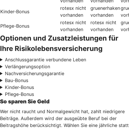
vorhanden
vorhanden
vor
rotesx
nicht
gruenerhaken
gru
Kinder-Bonus
vorhanden
vorhanden
vor
rotesx
nicht
rotesx
nicht
gru
Pflege-Bonus
vorhanden
vorhanden
vor
Optionen und Zusatzleistungen für
Ihre Risikolebensversicherung
Anschlussgarantie verbundene Leben
Verlängerungsoption
Nachversicherungsgarantie
Bau-Bonus
Kinder-Bonus
Pflege-Bonus
So sparen Sie Geld
Wer nicht raucht und Normalgewicht hat, zahlt niedrigere
Beiträge. Außerdem wird der ausgeübte Beruf bei der
Beitragshöhe berücksichtigt. Wählen Sie eine jährliche statt