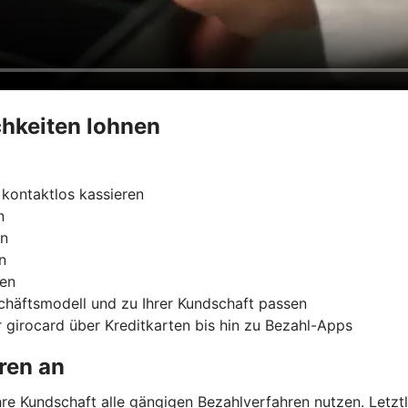
hkeiten lohnen
kontaktlos kassieren
n
rn
n
ren
chäftsmodell und zu Ihrer Kundschaft passen
 girocard über Kreditkarten bis hin zu Bezahl-Apps
ren an
e Kundschaft alle gängigen Bezahlverfahren nutzen. Letztli